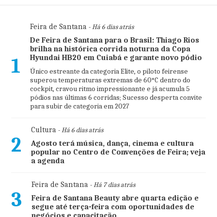
Feira de Santana
- Há 6 dias atrás
De Feira de Santana para o Brasil: Thiago Rios
brilha na histórica corrida noturna da Copa
Hyundai HB20 em Cuiabá e garante novo pódio
1
Único estreante da categoria Elite, o piloto feirense
superou temperaturas extremas de 60°C dentro do
cockpit, cravou ritmo impressionante e já acumula 5
pódios nas últimas 6 corridas; Sucesso desperta convite
para subir de categoria em 2027
Cultura
- Há 6 dias atrás
2
Agosto terá música, dança, cinema e cultura
popular no Centro de Convenções de Feira; veja
a agenda
Feira de Santana
- Há 7 dias atrás
3
Feira de Santana Beauty abre quarta edição e
segue até terça-feira com oportunidades de
negócios e capacitação