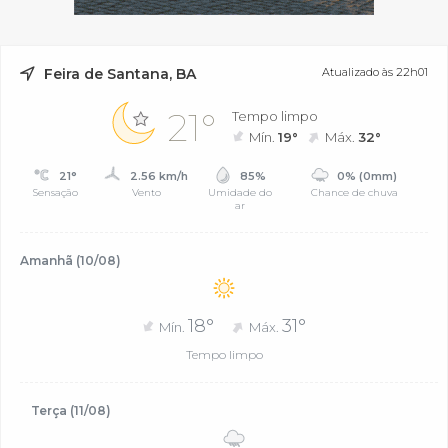
Feira de Santana, BA
Atualizado às 22h01
21°
Tempo limpo
Mín.
19°
Máx.
32°
21°
2.56 km/h
85%
0% (0mm)
Sensação
Vento
Umidade do
Chance de chuva
ar
Amanhã (10/08)
18°
31°
Mín.
Máx.
Tempo limpo
Terça (11/08)