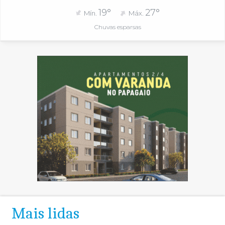
19°
27°
Mín.
Máx.
Chuvas esparsas
Mais lidas