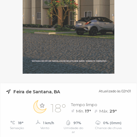
Feira de Santana, BA
Atualizado às 02h01
18°
Tempo limpo
Mín.
17°
Máx.
29°
18°
1 km/h
97%
0% (0mm)
Sensação
Vento
Umidade do
Chance de chuva
ar