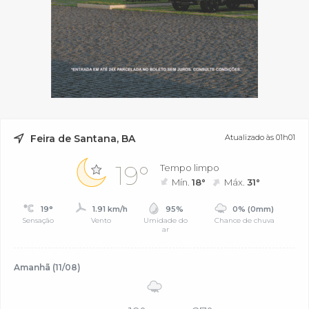
Feira de Santana, BA
Atualizado às 01h01
19°
Tempo limpo
Mín.
18°
Máx.
31°
19°
1.91 km/h
95%
0% (0mm)
Sensação
Vento
Umidade do
Chance de chuva
ar
Amanhã (11/08)