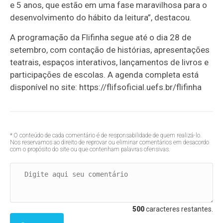
e 5 anos, que estão em uma fase maravilhosa para o
desenvolvimento do hábito da leitura”, destacou.
A programação da Flifinha segue até o dia 28 de
setembro, com contação de histórias, apresentações
teatrais, espaços interativos, lançamentos de livros e
participações de escolas. A agenda completa está
disponível no site: https://flifsoficial.uefs.br/flifinha
* O conteúdo de cada comentário é de responsabilidade de quem realizá-lo.
Nos reservamos ao direito de reprovar ou eliminar comentários em desacordo
com o propósito do site ou que contenham palavras ofensivas.
500
caracteres restantes.