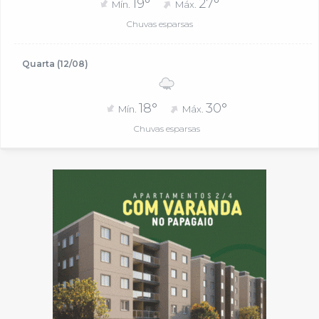
19°
27°
Mín.
Máx.
Chuvas esparsas
Quarta (12/08)
18°
30°
Mín.
Máx.
Chuvas esparsas