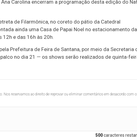
ora Ana Carolina encerram a programação desta edição do Nat
eta de Filarmônica, no coreto do pátio da Catedral
 montada ainda uma Casa de Papai Noel no estacionamento da
às 12h e das 16h às 20h.
ela Prefeitura de Feira de Santana, por meio da Secretaria 
o palco no dia 21 — os shows serão realizados de quinta-feir
lo. Nos reservamos ao direito de reprovar ou eliminar comentários em desacordo com o
500
caracteres restan