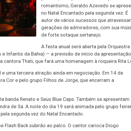
romantismo, Geraldo Azevedo se aprese
no Natal Encantado pela segunda vez. É
autor de vários sucessos que atravessa
gerações de admiradores, com sua mús
de forte sotaque sertanejo.
A festa anual será aberta pela Orquestra
e Infantis da Bahia) — a previsão de início da apresentação
 a cantora Thati, que fará uma homenagem à roqueira Rita L
il e uma terceira atração ainda em negociação. Em 14 de
a Cor e pelo grupo Filhos de Jorge, que encerram a
ela banda Renato e Seus Blue Caps. Também se apresentam
ndra de Sá. A noite do dia 19 será animada pelo grupo feir
a pela segunda vez do Natal Encantado.
se Flash Back subirão ao palco. O cantor carioca Diogo