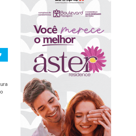
tura
do