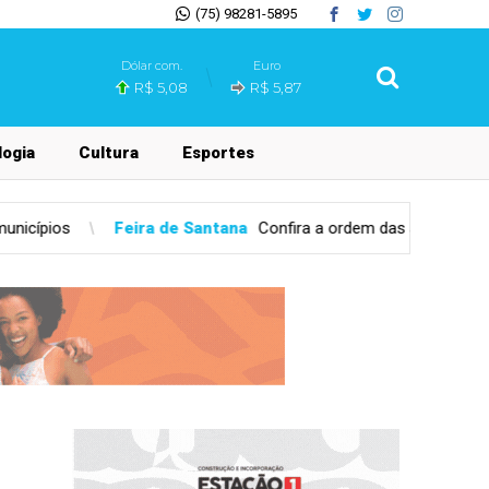
(75) 98281-5895
Dólar com.
Euro
R$ 5,08
R$ 5,87
ogia
Cultura
Esportes
a
Confira a ordem das apresentações da Marcha para Jesus 2026 e