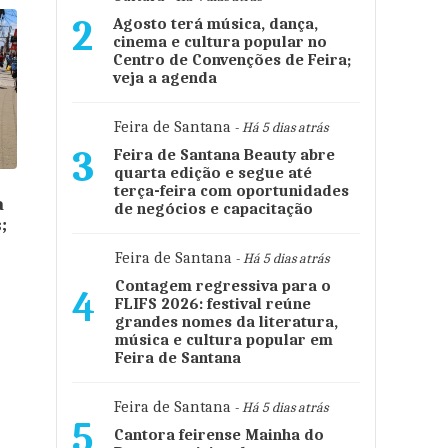
2
Agosto terá música, dança,
cinema e cultura popular no
Centro de Convenções de Feira;
veja a agenda
Feira de Santana
- Há 5 dias atrás
3
Feira de Santana Beauty abre
quarta edição e segue até
terça-feira com oportunidades
a
de negócios e capacitação
;
o
Feira de Santana
- Há 5 dias atrás
Contagem regressiva para o
4
FLIFS 2026: festival reúne
grandes nomes da literatura,
música e cultura popular em
Feira de Santana
Feira de Santana
- Há 5 dias atrás
5
Cantora feirense Mainha do