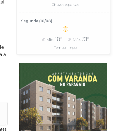
al
Chuvas esparsas
Segunda (10/08)
18°
31°
Mín.
Máx.
de
Tempo limpo
a a
tes.