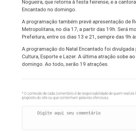
Nogueira, que retorna à festa feirense, e a cant
Encantado no domingo.
A programação também prevê apresentação de Retr
Metropolitana, no dia 17, a partir das 19h. Será
Prefeitura, entre os dias 13 e 21, sempre das 9h 
A programação do Natal Encantado foi divulgada p
Cultura, Esporte e Lazer. A última atração sobe a
domingo. Ao todo, serão 19 atrações.
* O conteúdo de cada comentário é de responsabilidade de quem realizá-
propósito do site ou que contenham palavras ofensivas.