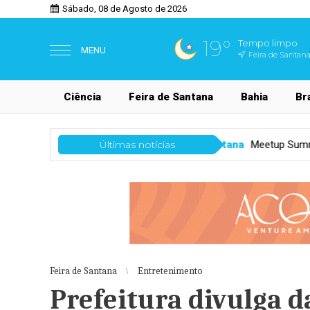
Sábado, 08 de Agosto de 2026
19°
Tempo limpo
MENU
Feira de Santana
Ciência
Feira de Santana
Bahia
Bra
Feira de Santana
Meetup Summit 2026 percorre a Bahia com ag
Últimas notícias
Feira de Santana
Entretenimento
Prefeitura divulga d