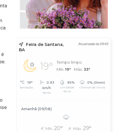
nta
m
ica
Feira de Santana,
Atualizado às 01h01
BA
 é
ee.
Tempo limpo
19°
Mín.
19°
Máx.
33°
19°
0.93
95%
0% (0mm)
Sensação
Umidade
Chance de chuva
km/h
do ar
Vento
 o
ense
Amanhã (09/08)
20°
29°
Mín.
Máx.