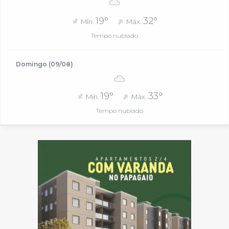
19°
32°
Mín.
Máx.
Tempo nublado
Domingo (09/08)
19°
33°
Mín.
Máx.
Tempo nublado