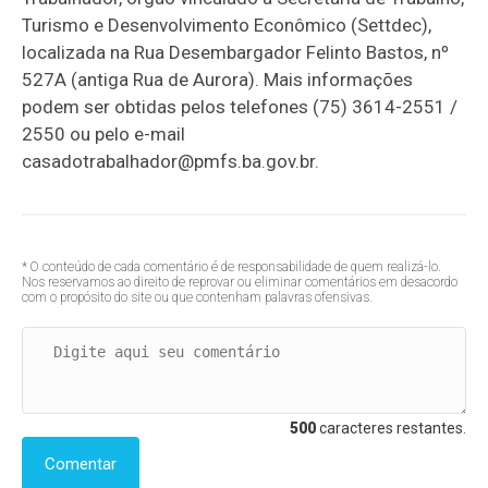
Turismo e Desenvolvimento Econômico (Settdec),
localizada na Rua Desembargador Felinto Bastos, nº
527A (antiga Rua de Aurora). Mais informações
podem ser obtidas pelos telefones (75) 3614-2551 /
2550 ou pelo e-mail
casadotrabalhador@pmfs.ba.gov.br.
* O conteúdo de cada comentário é de responsabilidade de quem realizá-lo.
Nos reservamos ao direito de reprovar ou eliminar comentários em desacordo
com o propósito do site ou que contenham palavras ofensivas.
500
caracteres restantes.
Comentar