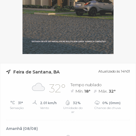
Feira de Santana, BA
Atualizado às 14h01
32°
Tempo nublado
Mín.
18°
Máx.
32°
31°
2.01 km/h
32%
0% (0mm)
Sensação
Vento
Umidade do
Chance de chuva
ar
Amanhã (08/08)