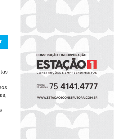
rtas
deos
as,
ta