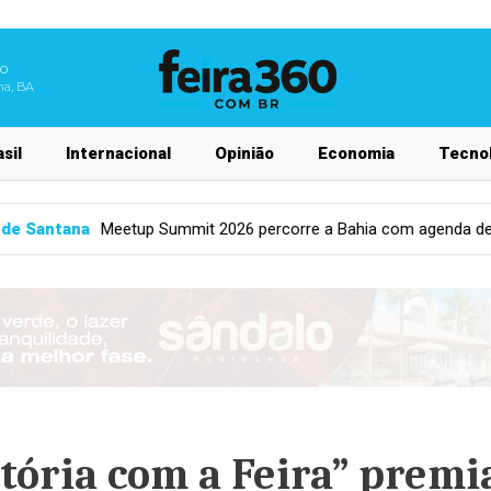
do
na, BA
sil
Internacional
Opinião
Economia
Tecnol
percorre a Bahia com agenda de inovação em mais de 30 municípi
tória com a Feira” premi