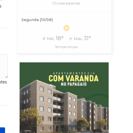
Chuvas esparsas
o
Segunda (10/08)
18°
31°
Mín.
Máx.
Tempo limpo
tes.