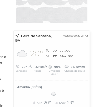
Feira de Santana,
Atualizado às 06h01
BA
Tempo nublado
20°
Mín.
19°
Máx.
33°
ar a
as
20°
1.67 km/h
90%
0% (0mm)
Sensação
Vento
Umidade
Chance de chuva
do ar
s
Amanhã (09/08)
a e
20°
29°
Mín.
Máx.
ir