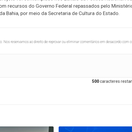
com recursos do Governo Federal repassados pelo Ministéri
a Bahia, por meio da Secretaria de Cultura do Estado.
lo. Nos reservamos ao direito de reprovar ou eliminar comentários em desacordo com o
500
caracteres restan