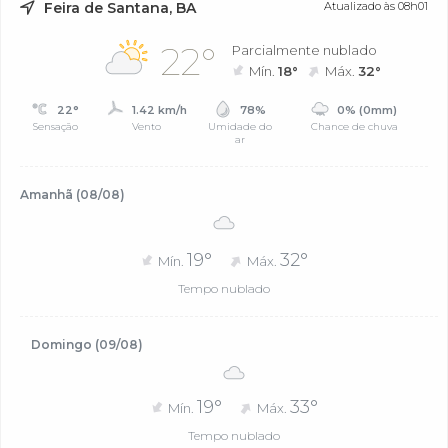
Feira de Santana, BA
Atualizado às 08h01
22°
Parcialmente nublado
Mín.
18°
Máx.
32°
22°
1.42 km/h
78%
0% (0mm)
Sensação
Vento
Umidade do
Chance de chuva
ar
Amanhã (08/08)
19°
32°
Mín.
Máx.
Tempo nublado
Domingo (09/08)
19°
33°
Mín.
Máx.
Tempo nublado