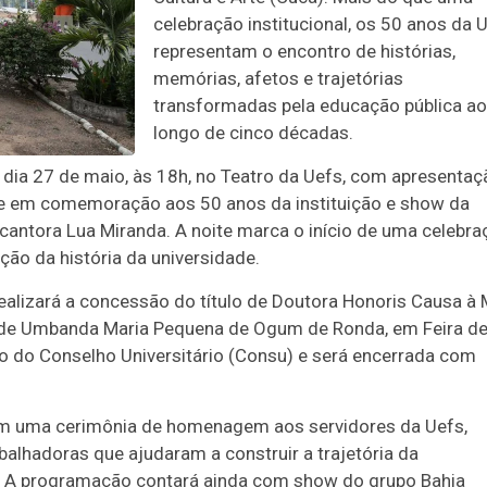
celebração institucional, os 50 anos da 
representam o encontro de histórias,
memórias, afetos e trajetórias
transformadas pela educação pública ao
longo de cinco décadas.
no dia 27 de maio, às 18h, no Teatro da Uefs, com apresentaç
lene em comemoração aos 50 anos da instituição e show da
cantora Lua Miranda. A noite marca o início de uma celebra
zação da história da universidade.
ealizará a concessão do título de Doutora Honoris Causa à
 de Umbanda Maria Pequena de Ogum de Ronda, em Feira d
o do Conselho Universitário (Consu) e será encerrada com
 uma cerimônia de homenagem aos servidores da Uefs,
alhadoras que ajudaram a construir a trajetória da
s. A programação contará ainda com show do grupo Bahia