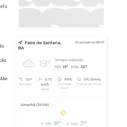
Uefs
Feira de Santana,
Atualizado às 06h01
ão
BA
ção
Tempo nublado
19°
Mín.
19°
Máx.
32°
 Mãe
20°
0.72
99%
0% (0mm)
Sensação
Umidade
Chance de chuva
km/h
e
do ar
Vento
Amanhã (10/08)
18°
31°
Mín.
Máx.