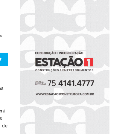
as
na
erá
s
o de