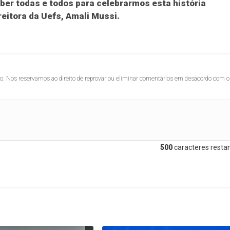
ber todas e todos para celebrarmos esta história
eitora da Uefs, Amali Mussi.
lo. Nos reservamos ao direito de reprovar ou eliminar comentários em desacordo com o
500
caracteres restan