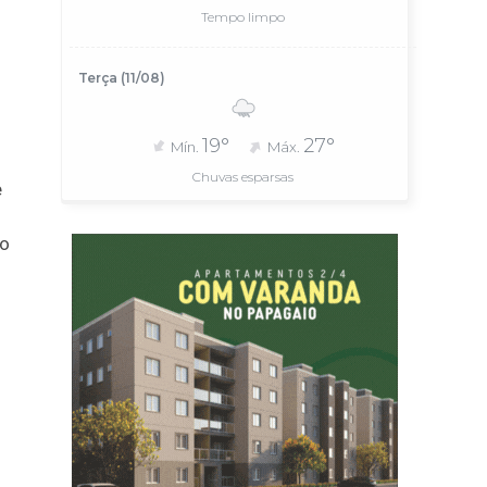
Tempo limpo
Terça (11/08)
19°
27°
Mín.
Máx.
Chuvas esparsas
e
do