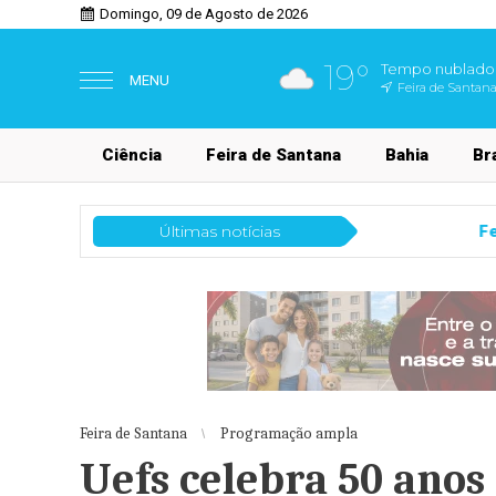
Domingo, 09 de Agosto de 2026
19°
Tempo nublado
MENU
Feira de Santana
Ciência
Feira de Santana
Bahia
Bra
Últimas notícias
Feira de Santana
Meetup Summit 
Feira de Santana
Programação ampla
Uefs celebra 50 ano