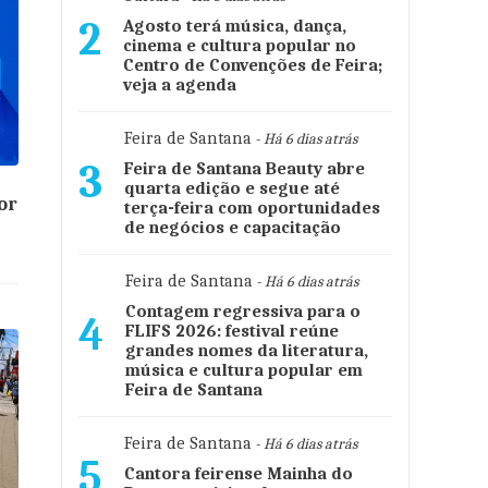
2
Agosto terá música, dança,
cinema e cultura popular no
Centro de Convenções de Feira;
veja a agenda
Feira de Santana
- Há 6 dias atrás
3
Feira de Santana Beauty abre
quarta edição e segue até
or
terça-feira com oportunidades
de negócios e capacitação
Feira de Santana
- Há 6 dias atrás
Contagem regressiva para o
4
FLIFS 2026: festival reúne
grandes nomes da literatura,
música e cultura popular em
Feira de Santana
Feira de Santana
- Há 6 dias atrás
5
Cantora feirense Mainha do