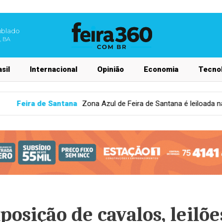
ublado
, BA
sil
Internacional
Opinião
Economia
Tecnol
ul de Feira de Santana é leiloada na Bolsa de Valores; entenda com
osição de cavalos, leilõe