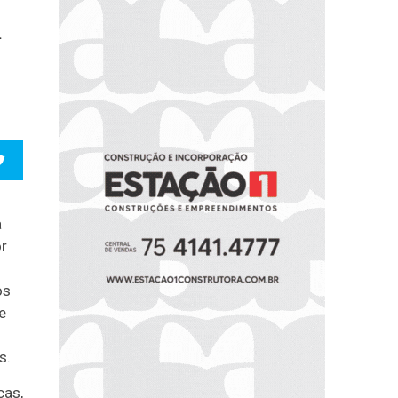
a
a
or
os
e
s.
cas,