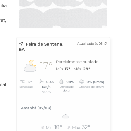
lia
et,
Feira de Santana,
Atualizado às 05h01
BA
Parcialmente nublado
17°
Mín.
17°
Máx.
29°
17°
0.45
98%
0% (0mm)
cal
Sensação
Umidade
Chance de chuva
km/h
do ar
Vento
Amanhã (07/08)
18°
32°
Mín.
Máx.