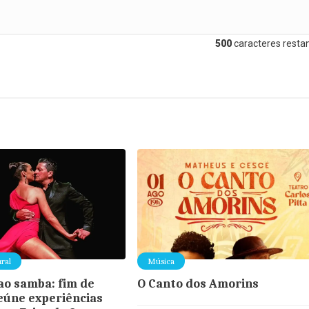
500
caracteres restan
ral
Música
ao samba: fim de
O Canto dos Amorins
úne experiências