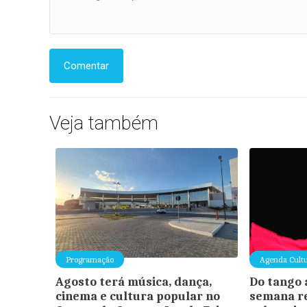
Comentar
Veja também
Programação
Agenda Cultu
Agosto terá música, dança,
Do tango 
cinema e cultura popular no
semana re