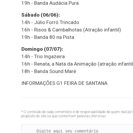
19h - Banda Audácia Pura
Sábado (06/06):
14h - Júlio Forró Trincado
16h - Risos & Cambalhotas (Atração infantil)
19h - Banda 80 na Pista
Domingo (07/07):
14h - Trio Ingazeira
16h - Renata, a Nata da Animação (atração infantil
18h - Banda Sound Maré
INFORMAÇÕES G1 FEIRA DE SANTANA
* O conteúdo de cada comentário é de responsabilidade de quem realizá-
propósito do site ou que contenham palavras ofensivas.