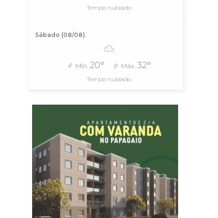
Tempo nublado
Sábado (08/08)
20°
32°
Mín.
Máx.
Tempo nublado