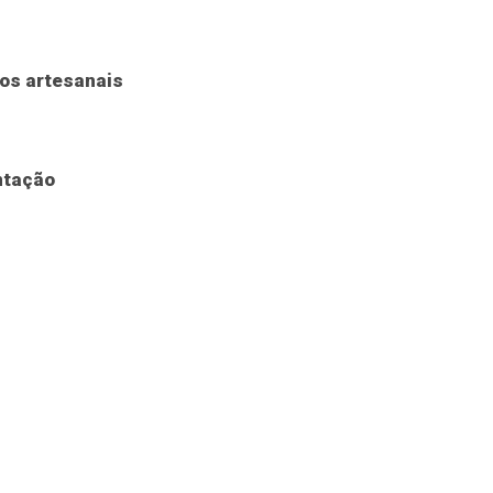
tos artesanais
ntação