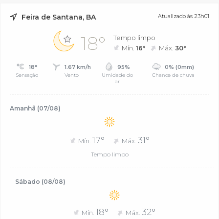
Feira de Santana, BA
Atualizado às 23h01
18°
Tempo limpo
Mín.
16°
Máx.
30°
18°
1.67 km/h
95%
0% (0mm)
Sensação
Vento
Umidade do
Chance de chuva
ar
Amanhã (07/08)
17°
31°
Mín.
Máx.
Tempo limpo
Sábado (08/08)
18°
32°
Mín.
Máx.