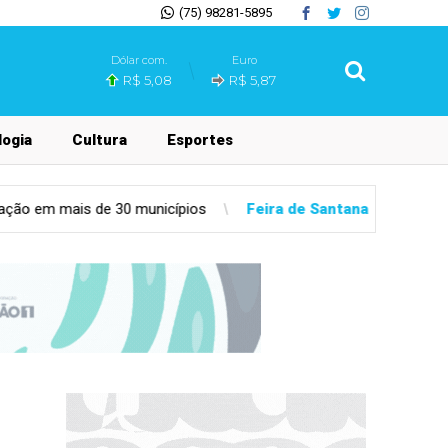
(75) 98281-5895
Dólar com.
Euro
R$ 5,08
R$ 5,87
ogia
Cultura
Esportes
Feira de Santana
Confira a ordem das apresentações da Marcha