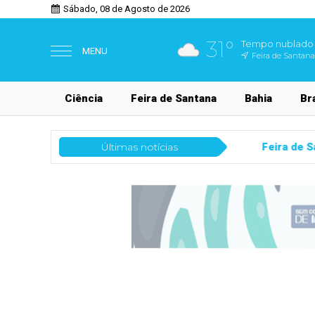
Sábado, 08 de Agosto de 2026
31°
Tempo nublado
MENU
Feira de Santana
Ciência
Feira de Santana
Bahia
Bra
Feira de Santana
Últimas notícias
Meetup Summit 2026 percor