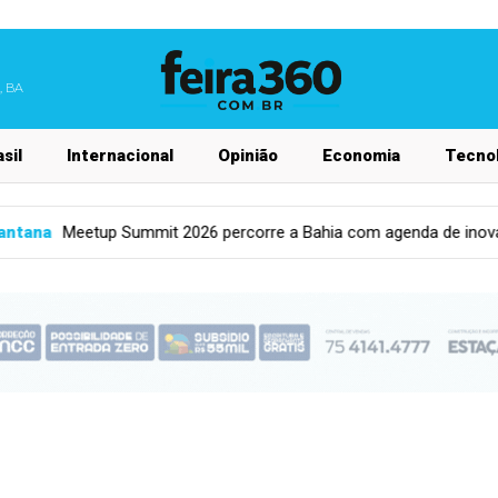
, BA
sil
Internacional
Opinião
Economia
Tecnol
re a Bahia com agenda de inovação em mais de 30 municípios