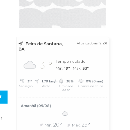
Feira de Santana,
Atualizado às 12h01
BA
Tempo nublado
31°
Mín.
19°
Máx.
33°
31°
1.79 km/h
38%
0% (0mm)
Sensação
Vento
Umidade
Chance de chuva
do ar
Amanhã (09/08)
or
20°
29°
Mín.
Máx.