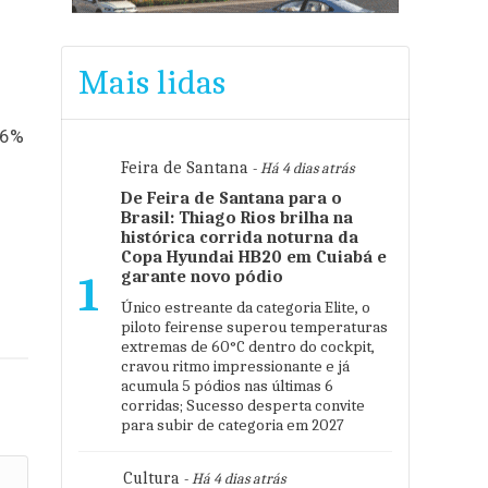
Mais lidas
16%
Feira de Santana
- Há 4 dias atrás
De Feira de Santana para o
Brasil: Thiago Rios brilha na
histórica corrida noturna da
Copa Hyundai HB20 em Cuiabá e
garante novo pódio
1
Único estreante da categoria Elite, o
piloto feirense superou temperaturas
extremas de 60°C dentro do cockpit,
cravou ritmo impressionante e já
acumula 5 pódios nas últimas 6
corridas; Sucesso desperta convite
para subir de categoria em 2027
Cultura
- Há 4 dias atrás