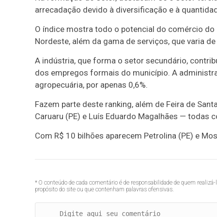
arrecadação devido à diversificação e à quanti
O índice mostra todo o potencial do comércio do 
Nordeste, além da gama de serviços, que varia de
A indústria, que forma o setor secundário, contr
dos empregos formais do município. A administra
agropecuária, por apenas 0,6%.
Fazem parte deste ranking, além de Feira de Santa
Caruaru (PE) e Luís Eduardo Magalhães — todas c
Com R$ 10 bilhões aparecem Petrolina (PE) e Moss
* O conteúdo de cada comentário é de responsabilidade de quem realizá-
propósito do site ou que contenham palavras ofensivas.