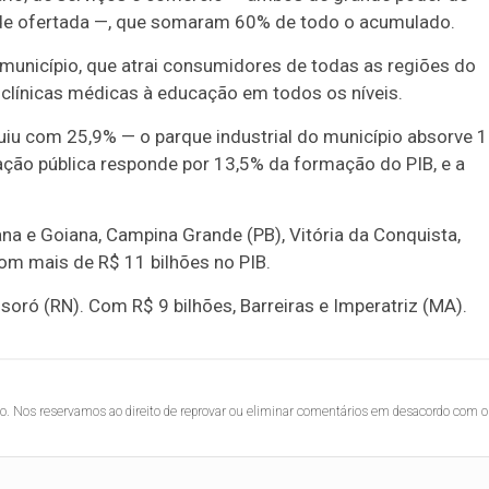
dade ofertada —, que somaram 60% de todo o acumulado.
município, que atrai consumidores de todas as regiões do
 clínicas médicas à educação em todos os níveis.
ibuiu com 25,9% — o parque industrial do município absorve 
ção pública responde por 13,5% da formação do PIB, e a
na e Goiana, Campina Grande (PB), Vitória da Conquista,
om mais de R$ 11 bilhões no PIB.
oró (RN). Com R$ 9 bilhões, Barreiras e Imperatriz (MA).
lo. Nos reservamos ao direito de reprovar ou eliminar comentários em desacordo com o