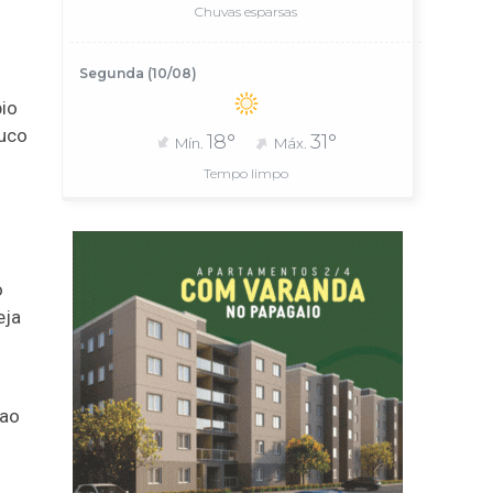
Chuvas esparsas
Segunda (10/08)
pio
ouco
18°
31°
Mín.
Máx.
Tempo limpo
o
eja
 ao