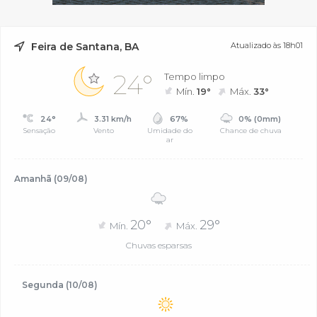
Feira de Santana, BA
Atualizado às 18h01
24°
Tempo limpo
Mín.
19°
Máx.
33°
24°
3.31 km/h
67%
0% (0mm)
Sensação
Vento
Umidade do
Chance de chuva
ar
Amanhã (09/08)
20°
29°
Mín.
Máx.
Chuvas esparsas
Segunda (10/08)