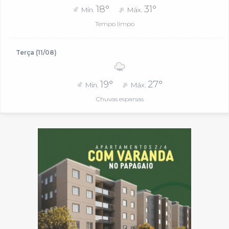
18°
31°
Mín.
Máx.
Tempo limpo
Terça (11/08)
19°
27°
Mín.
Máx.
Chuvas esparsas