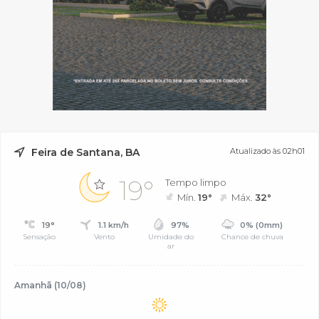
Feira de Santana, BA
Atualizado às 02h01
19°
Tempo limpo
Mín.
19°
Máx.
32°
19°
1.1 km/h
97%
0% (0mm)
Sensação
Vento
Umidade do
Chance de chuva
ar
Amanhã (10/08)