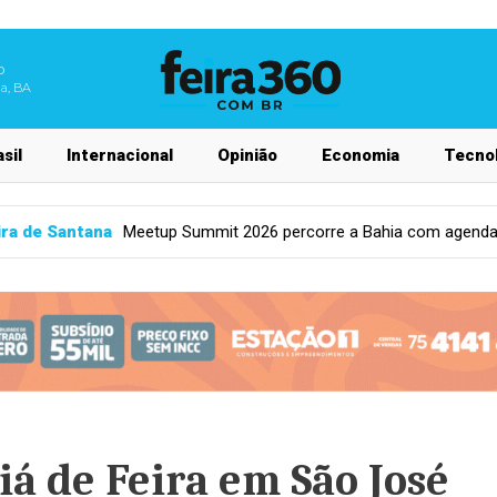
o
na, BA
sil
Internacional
Opinião
Economia
Tecnol
2026 percorre a Bahia com agenda de inovação em mais de 30 mun
iá de Feira em São José