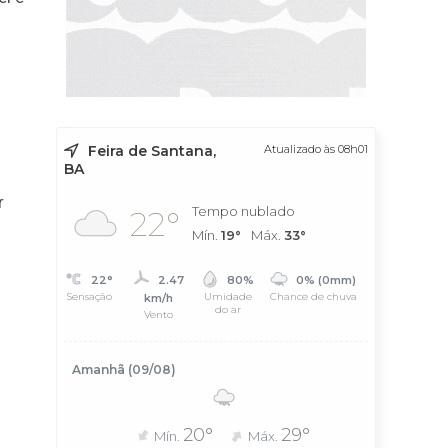
Feira de Santana,
Atualizado às 08h01
BA
r
Tempo nublado
22°
Mín.
19°
Máx.
33°
22°
2.47
80%
0% (0mm)
Sensação
Umidade
Chance de chuva
km/h
do ar
Vento
Amanhã (09/08)
20°
29°
Mín.
Máx.