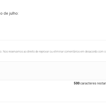
o de julho:
lo. Nos reservamos ao direito de reprovar ou eliminar comentários em desacordo com o
500
caracteres restan