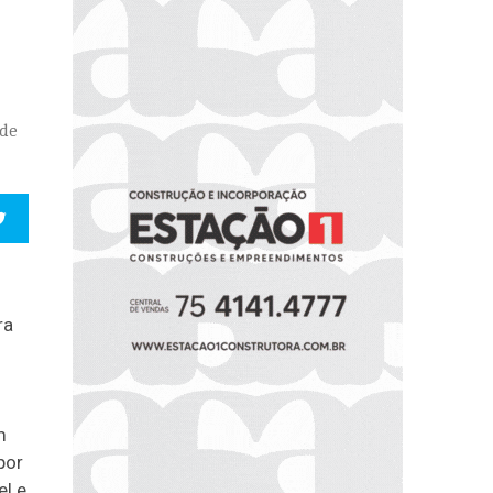
 de
ra
m
por
l e