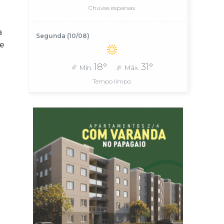
Chuvas esparsas
à
Segunda (10/08)
e
18°
31°
Mín.
Máx.
Tempo limpo