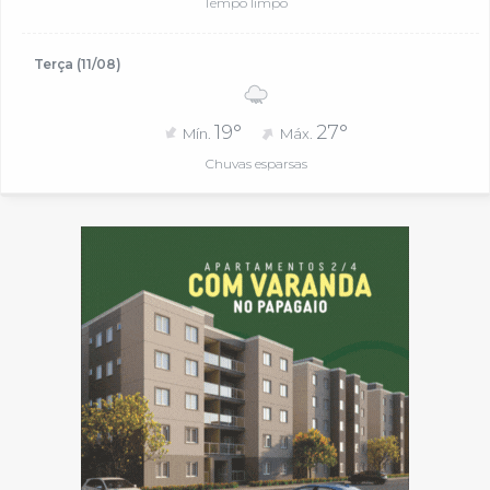
Tempo limpo
Terça (11/08)
19°
27°
Mín.
Máx.
Chuvas esparsas