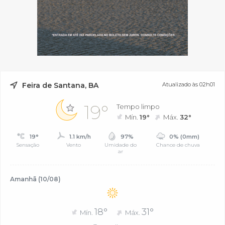
Feira de Santana, BA
Atualizado às 02h01
19°
Tempo limpo
Mín.
19°
Máx.
32°
19°
1.1 km/h
97%
0% (0mm)
Sensação
Vento
Umidade do
Chance de chuva
ar
Amanhã (10/08)
18°
31°
Mín.
Máx.