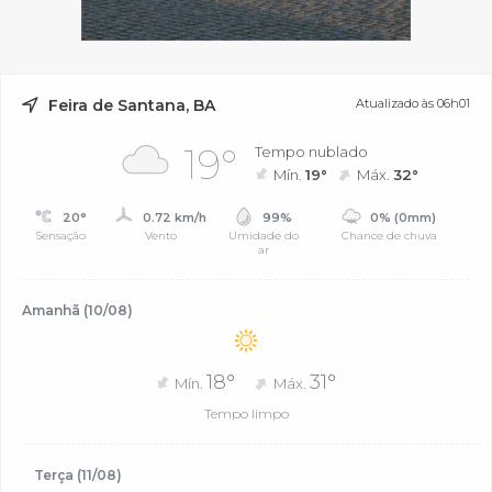
Feira de Santana, BA
Atualizado às 06h01
19°
Tempo nublado
Mín.
19°
Máx.
32°
20°
0.72 km/h
99%
0% (0mm)
Sensação
Vento
Umidade do
Chance de chuva
ar
Amanhã (10/08)
18°
31°
Mín.
Máx.
Tempo limpo
Terça (11/08)