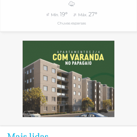
19°
27°
Mín.
Máx.
Chuvas esparsas
Mais lidas