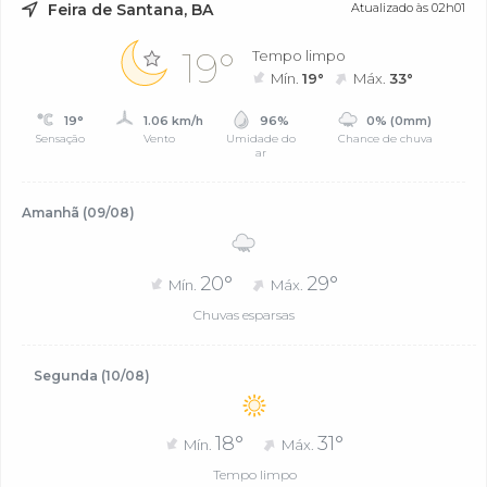
Feira de Santana, BA
Atualizado às 02h01
19°
Tempo limpo
Mín.
19°
Máx.
33°
19°
1.06 km/h
96%
0% (0mm)
Sensação
Vento
Umidade do
Chance de chuva
ar
Amanhã (09/08)
20°
29°
Mín.
Máx.
Chuvas esparsas
Segunda (10/08)
18°
31°
Mín.
Máx.
Tempo limpo