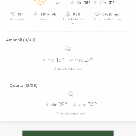
Mín.
18°
Máx.
31°
19°
1.91 km/h
95%
0% (0mm)
Sensação
Vento
Umidade do
Chance de chuva
ar
Amanhã (11/08)
19°
27°
Mín.
Máx.
Chuvas esparsas
Quarta (12/08)
18°
30°
Mín.
Máx.
Chuvas esparsas