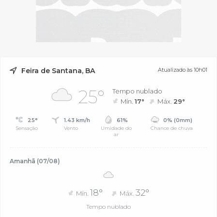
Feira de Santana, BA
Atualizado às 10h01
25°
Tempo nublado
Mín.
17°
Máx.
29°
25°
1.43 km/h
61%
0% (0mm)
Sensação
Vento
Umidade do
Chance de chuva
ar
Amanhã (07/08)
18°
32°
Mín.
Máx.
Tempo nublado