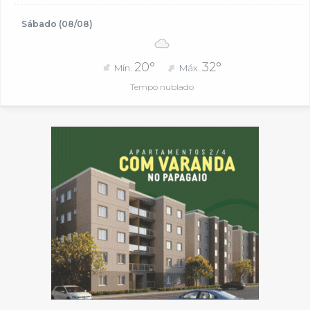
Sábado (08/08)
20°
32°
Mín.
Máx.
Tempo nublado