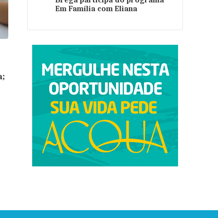
Brega participa do programa
Em Família com Eliana
a;