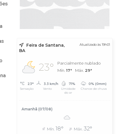
ções
a
as
Feira de Santana,
Atualizado às 19h01
BA
o
Parcialmente nublado
23°
Mín.
17°
Máx.
29°
ina
23°
3.3 km/h
71%
0% (0mm)
Sensação
Vento
Umidade
Chance de chuva
do ar
Amanhã (07/08)
18°
32°
Mín.
Máx.