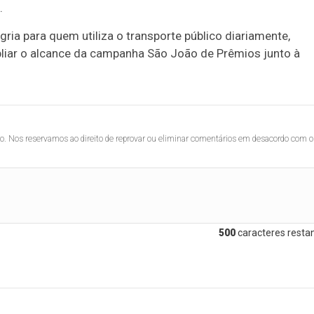
.
gria para quem utiliza o transporte público diariamente,
pliar o alcance da campanha São João de Prêmios junto à
lo. Nos reservamos ao direito de reprovar ou eliminar comentários em desacordo com o
500
caracteres restan