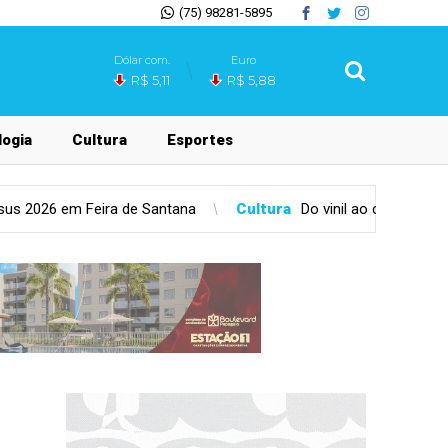
(75) 98281-5895
Dólar com.
Euro
R$ 5,11
R$ 5,88
ogia
Cultura
Esportes
ultura
Do vinil ao cinema: veja as atrações do fim de semana de D