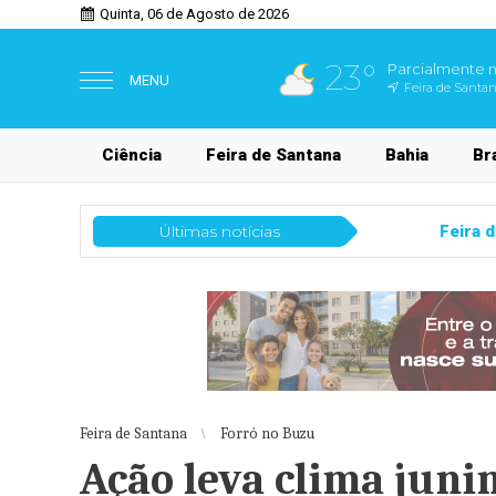
Quinta, 06 de Agosto de 2026
23°
Parcialmente 
MENU
Feira de Santa
Ciência
Feira de Santana
Bahia
Bra
Últimas notícias
Feira de Santana
Confira a ordem das apr
Feira de Santana
Forró no Buzu
Ação leva clima junin