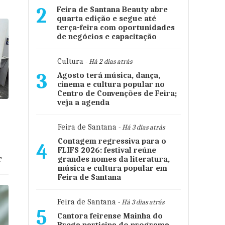
2
Feira de Santana Beauty abre
quarta edição e segue até
terça-feira com oportunidades
de negócios e capacitação
Cultura
- Há 2 dias atrás
3
Agosto terá música, dança,
cinema e cultura popular no
Centro de Convenções de Feira;
veja a agenda
o
Feira de Santana
- Há 3 dias atrás
Contagem regressiva para o
4
FLIFS 2026: festival reúne
r
grandes nomes da literatura,
música e cultura popular em
Feira de Santana
Feira de Santana
- Há 3 dias atrás
5
Cantora feirense Mainha do