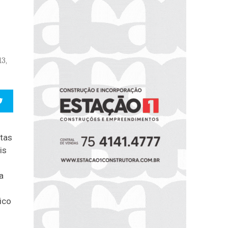
3,
tas
is
va
ico