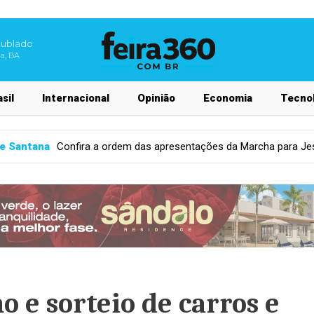
nublado
na, BA
sil
Internacional
Opinião
Economia
Tecnol
esentações da Marcha para Jesus 2026 em Feira de Santana
C
o e sorteio de carros e