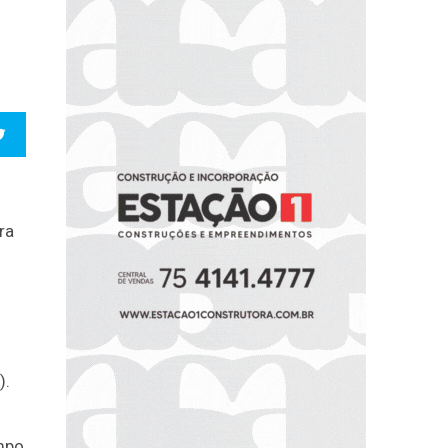
ra
).
mpo