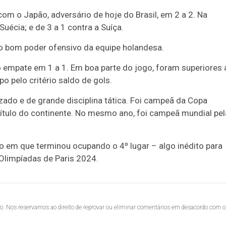
om o Japão, adversário de hoje do Brasil, em 2 a 2. Na
Suécia; e de 3 a 1 contra a Suíça.
 bom poder ofensivo da equipe holandesa.
o empate em 1 a 1. Em boa parte do jogo, foram superiores
o pelo critério saldo de gols.
zado e de grande disciplina tática. Foi campeã da Copa
ítulo do continente. No mesmo ano, foi campeã mundial pel
o em que terminou ocupando o 4º lugar – algo inédito para
Olimpíadas de Paris 2024.
lo. Nos reservamos ao direito de reprovar ou eliminar comentários em desacordo com o