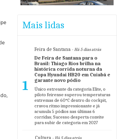
o
ipe
Mais lidas
de
Feira de Santana
- Há 5 dias atrás
De Feira de Santana para o
Brasil: Thiago Rios brilha na
histórica corrida noturna da
Copa Hyundai HB20 em Cuiabá e
garante novo pódio
1
Único estreante da categoria Elite, o
piloto feirense superou temperaturas
ado,
extremas de 60°C dentro do cockpit,
cravou ritmo impressionante e já
acumula 5 pódios nas últimas 6
corridas; Sucesso desperta convite
para subir de categoria em 2027
s
Cultura
- Há 5 dias atrás