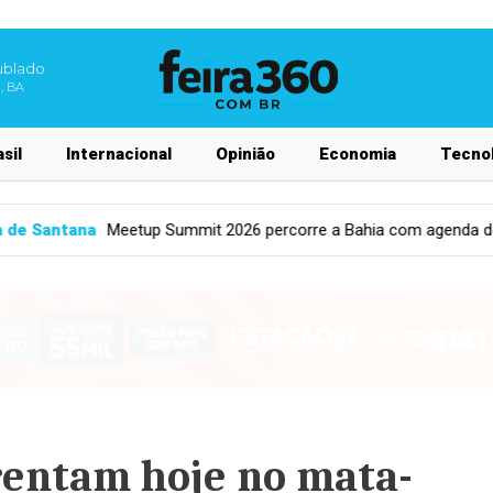
ublado
, BA
sil
Internacional
Opinião
Economia
Tecnol
 percorre a Bahia com agenda de inovação em mais de 30 municíp
frentam hoje no mata-