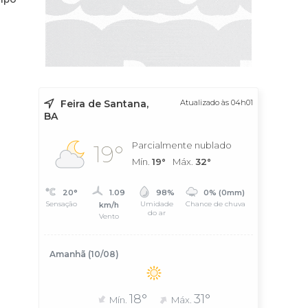
Feira de Santana,
Atualizado às 04h01
BA
Parcialmente nublado
19°
Mín.
19°
Máx.
32°
20°
1.09
98%
0% (0mm)
Sensação
Umidade
Chance de chuva
km/h
do ar
Vento
Amanhã (10/08)
18°
31°
Mín.
Máx.