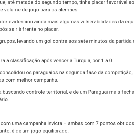
ue, até metade do segundo tempo, tinha placar favorável a
e volume de jogo para os alemães.
ador evidenciou ainda mais algumas vulnerabilidades da equ
ós sair à frente no placar.
 grupos, levando um gol contra aos sete minutos da partida 
a a classificação após vencer a Turquia, por 1 a 0.
 consolidou os paraguaios na segunda fase da competição,
adas com melhor campanha.
 buscando controle territorial, e de um Paraguai mais fech
rio.
s com uma campanha invicta – ambas com 7 pontos obtido
anto, é de um jogo equilibrado.