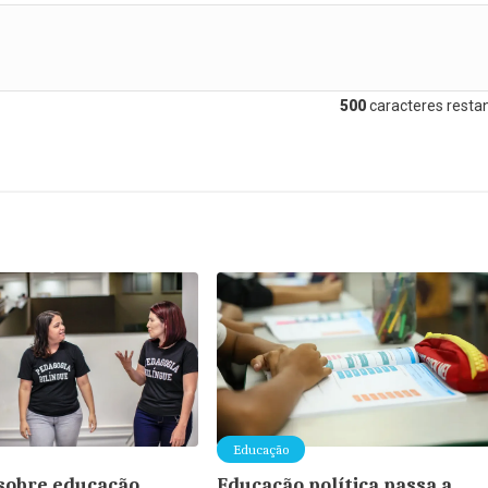
500
caracteres restan
Educação
sobre educação
Educação política passa a