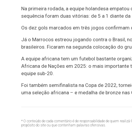
Na primeira rodada, a equipe holandesa empatou c
sequência foram duas vitórias: de 5 a 1 diante da 
Os dez gols marcados em três jogos confirmam o
Já o Marrocos estreou jogando contra o Brasil, n
brasileiros. Ficaram na segunda colocação do grup
A equipe africana tem um futebol bastante organi
Africana de Nações em 2025: o mais importante t
equipe sub-20.
Foi também semifinalista na Copa de 2022, tornei
uma seleção africana – e medalha de bronze nas 
* O conteúdo de cada comentário é de responsabilidade de quem realizá-
propósito do site ou que contenham palavras ofensivas.