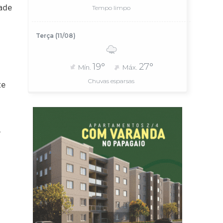
dade
Tempo limpo
Terça (11/08)
19°
27°
Mín.
Máx.
Chuvas esparsas
te
,