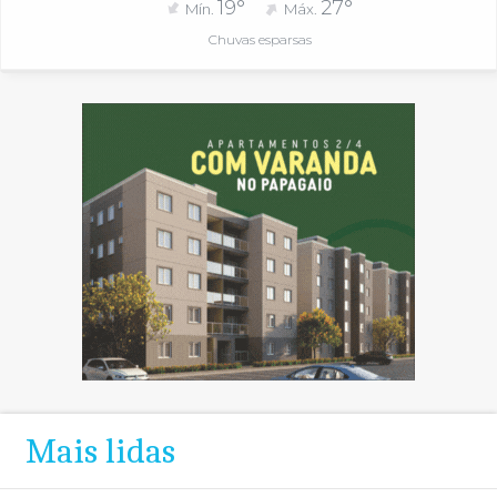
19°
27°
Mín.
Máx.
Chuvas esparsas
Mais lidas