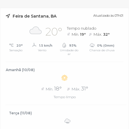
Feira de Santana, BA
Atualizado às 07h01
20°
Tempo nublado
Mín.
19°
Máx.
32°
20°
1.5 km/h
93%
0% (0mm)
Sensação
Vento
Umidade do
Chance de chuva
ar
Amanhã (10/08)
18°
31°
Mín.
Máx.
Tempo limpo
Terça (11/08)